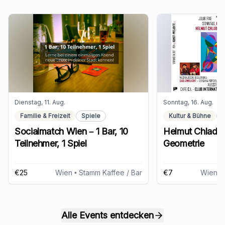
Dienstag, 11. Aug.
Sonntag, 16. Aug.
Familie & Freizeit
Spiele
Kultur & Bühne
Socialmatch Wien – 1 Bar, 10
Helmut Chlada -
Teilnehmer, 1 Spiel
Geometrie
€25
Wien
• Stamm Kaffee / Bar
€7
Wien
• C
Alle Events entdecken