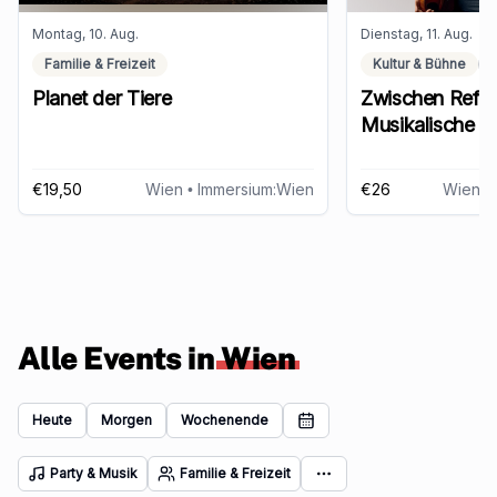
Montag, 10. Aug.
Dienstag, 11. Aug.
Familie & Freizeit
Kultur & Bühne
Planet der Tiere
Zwischen Refle
Musikalische L
Europas
€19,50
Wien
• Immersium:Wien
€26
Wien
• Ba
Alle Events in
Wien
Heute
Morgen
Wochenende
Party & Musik
Familie & Freizeit